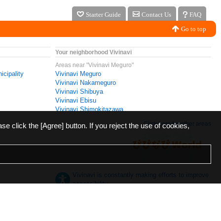
Starter Guide
Contact Us
FAQ
Go to top
Your neighborhood Vivinavi
Areas near "Vivinavi Meguro"
icipality
Vivinavi Meguro
Vivinavi Nakameguro
Vivinavi Shibuya
Vivinavi Ebisu
Vivinavi Shimokitazawa
Click here for other areas
ase click the [Agree] button. If you reject the use of cookies,
Vivinavi is constantly making efforts to improve
accessibility.
日本語
English
español