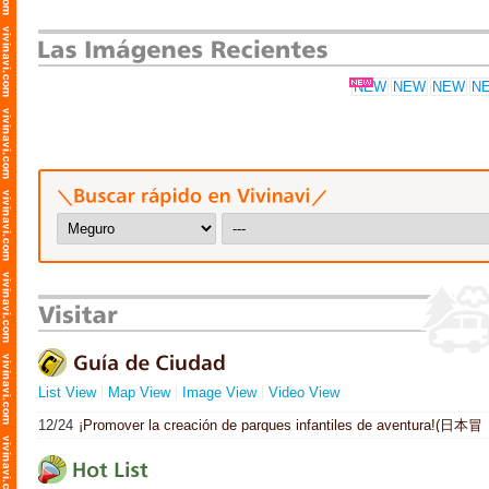
List View
Map View
Image View
Video View
12/24
¡Promover la creación de parques infantiles de aventura!(日本冒
険遊び場づくり協会)