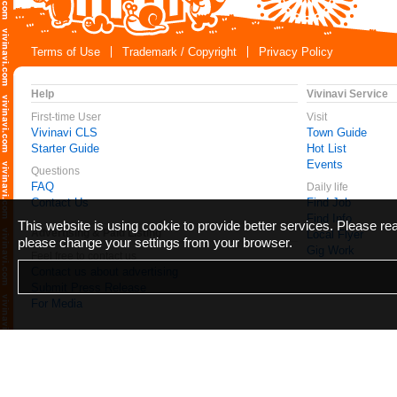
Terms of Use
Trademark / Copyright
Privacy Policy
Help
Vivinavi Service
First-time User
Visit
Vivinavi CLS
Town Guide
Starter Guide
Hot List
Events
Questions
FAQ
Daily life
Contact Us
Find Job
Find Info
This website is using cookie to provide better services. Please r
Advertising & Paid Listing
Local Flyer
please change your settings from your browser.
Gig Work
Feel free to contact us
Contact us about advertising
Submit Press Release
For Media