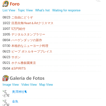
List View
Topic View
What's hot
Waiting for response
08/23
ご自由にどうぞ
10/22
目黒街角Heart＆Artクリスマス
10/07
5万円給付
10/05
デジタルスタンプラリー
08/04
ハーゲンダッツの新作
07/30
本格的なニューヨーク料理
06/23
ビープ ボトルキーププレイス
06/23
サボン
05/21
ホテル雅叙園東京
05/04
&SPIRITS
Image View
Video View
Map View
奥澤神社🐈
金魚