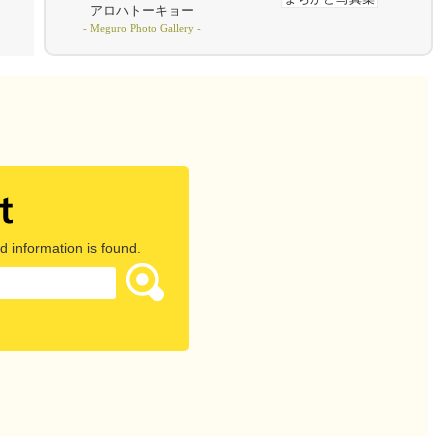
アロハトーキョー
- Meguro Photo Gallery -
d information is found.