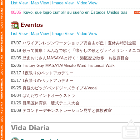
List View
Map View
Image View
Video View
08/05
Ikuyo, que logró cumplir su sueño en Estados Unidos tras
salir de la extrema pobreza, nos cuenta la «historia secreta de su
éxito milagroso» (Shu Kaneko)
List View
Map View
Image View
Video View
07/07
ハワイアンレジンワークショップ@自由が丘｜夏休み特別企画
7/24
06/19
歌って健康！みんなで歌う「懐かしの歌とヴァイオリン・ミニ
ンサート」
02/05
歴史おじさんMASAYAと行く！港区歴史散歩 お披露目会
02/05
History Guy MASAYA!Minato Ward Historical Walk
03/17
1夜限りのペットアカデミー
03/17
1夜限りのペットアカデミー
09/25
真昼のビッグバンドジャズライブ＆Vocal
04/04
ぱんだウインドオーケストラ
01/26
目黒区体育祭 硬式テニス大会
01/09
テコンドーデモンストレーション見学と体験教室