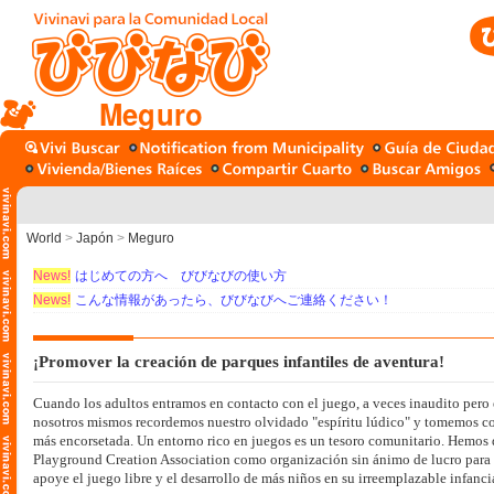
Meguro
World
>
Japón
>
Meguro
News!
はじめての方へ びびなびの使い方
News!
こんな情報があったら、びびなびへご連絡ください！
¡Promover la creación de parques infantiles de aventura!
Cuando los adultos entramos en contacto con el juego, a veces inaudito pero
nosotros mismos recordemos nuestro olvidado "espíritu lúdico" y tomemos c
más encorsetada. Un entorno rico en juegos es un tesoro comunitario. Hemos
Playground Creation Association como organización sin ánimo de lucro para 
apoye el juego libre y el desarrollo de más niños en su irreemplazable infanci