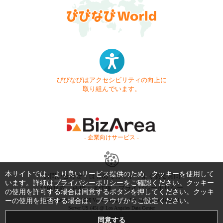
びびなびはアクセシビリティの向上に
取り組んでいます。
- 企業向けサービス -
本サイトでは、より良いサービス提供のため、クッキーを使用して
お問い合わせ
はじめてガイド
よくある質問
います。詳細は
プライバシーポリシー
をご確認ください。クッキー
利用規約
商標・著作権
プライバシーポリシー
の使用を許可する場合は同意するボタンを押してください。クッキ
ーの使用を拒否する場合は、ブラウザからご設定ください。
Copyright © 1999-2026 Vivid Navigation, Inc. All Rights Reserved.
Server US (45) @ Los Angeles Data Center