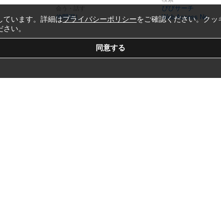
びびサーチ
会う・話す
仲間探し
Web Access No.
しています。詳細は
プライバシーポリシー
をご確認ください。クッ
ださい。
Copyright © 1999-2026
Vivid Navigation, Inc.
All Rights Reserved.