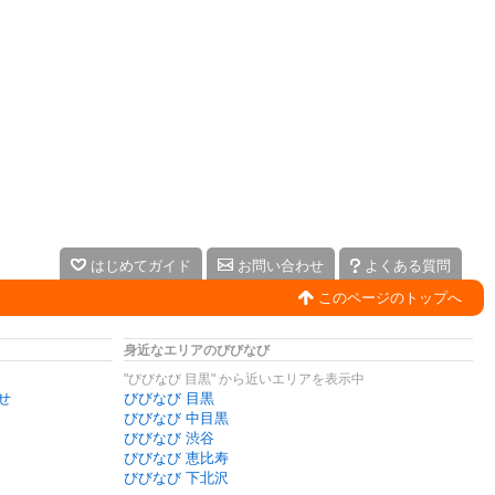
はじめてガイド
お問い合わせ
よくある質問
このページのトップへ
身近なエリアのびびなび
"びびなび 目黒" から近いエリアを表示中
せ
びびなび 目黒
びびなび 中目黒
びびなび 渋谷
びびなび 恵比寿
びびなび 下北沢