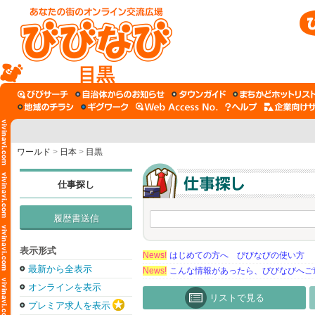
目黒
ワールド
>
日本
>
目黒
仕事探し
履歴書送信
表示形式
News!
はじめての方へ びびなびの使い方
最新から全表示
News!
こんな情報があったら、びびなびへご
オンラインを表示
リストで見る
プレミア求人を表示