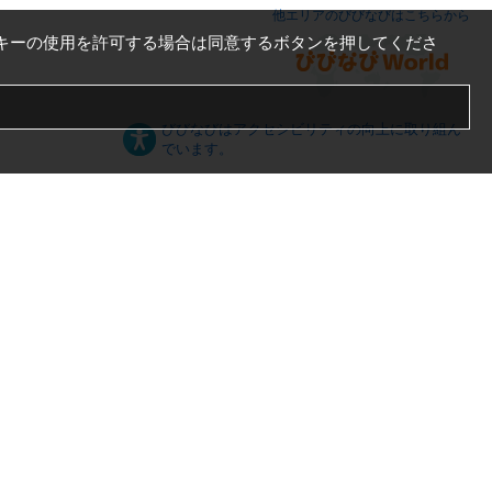
他エリアのびびなびはこちらから
キーの使用を許可する場合は同意するボタンを押してくださ
びびなびはアクセシビリティの向上に取り組ん
でいます。
日本語
English
español
ภาษาไทย
한국어
中文
PC版
スマートフォン版
Server US (45) @ Los Angeles Data Center