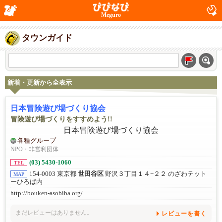
Meguro
タウンガイド
新着・更新から全表示
日本冒険遊び場づくり協会
冒険遊び場づくりをすすめよう!!
各種グループ
NPO・非営利団体
(03) 5430-1060
TEL
154-0003 東京都
世田谷区
野沢３丁目１４−２２ のざわテット
MAP
ーひろば内
http://bouken-asobiba.org/
まだレビューはありません。
レビューを書く