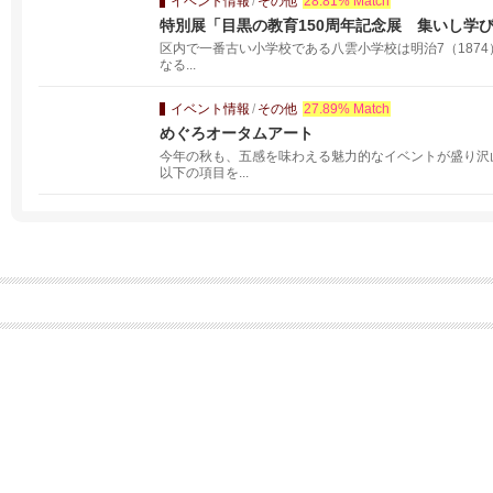
イベント情報
/
その他
28.81% Match
特別展「目黒の教育150周年記念展 集いし学
区内で一番古い小学校である八雲小学校は明治7（1874
なる...
イベント情報
/
その他
27.89% Match
めぐろオータムアート
今年の秋も、五感を味わえる魅力的なイベントが盛り沢
以下の項目を...