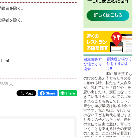
登録者を除く。
登録者を除く。
冒険遊び場づく
.html
りをすすめよ
う!!
時に破天荒でも
のびのび遊ぶ子どもたちの姿
に触れる時、私たち大人自身
3868 人
が、忘れていた「遊び心」を
思い出したり、窮屈になって
Share
きている社会について気づか
されることもあるでしょう。
豊かな遊び環境は地域社会の
宝です。私たちは、かけがえ
のない子ども時代を過ごすよ
り多くの子どもたちが、自分
の責任で自由に遊び、育って
いくことを支える社会の実現
のために、ここに特定非営利