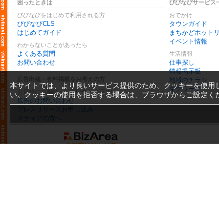
困ったときは
びびなびサービス
びびなびをはじめて利用される方
おでかけ
びびなびCLS
タウンガイド
はじめてガイド
まちかどホット
イベント情報
わからないことがあったら
よくある質問
生活情報
お問い合わせ
仕事探し
情報掲示板
広告出稿・有料掲載をお考えの方
地域のチラシ
本サイトでは、より良いサービス提供のため、クッキーを使用
ギグワーク
お気軽にご相談・お問い合わせ下さい
い。クッキーの使用を拒否する場合は、ブラウザからご設定く
広告のお問い合わせ
プレスリリースお申し込み
メディアの方へ