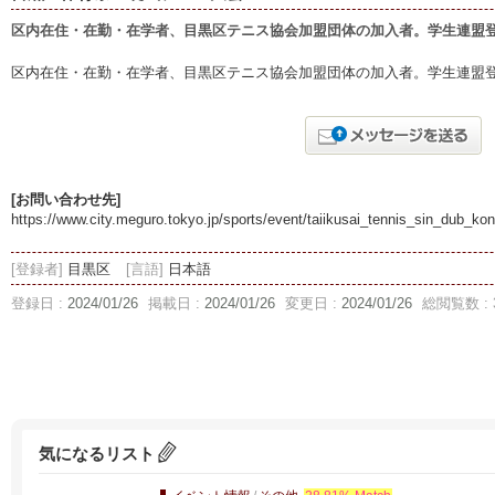
区内在住・在勤・在学者、目黒区テニス協会加盟団体の加入者。学生連盟
区内在住・在勤・在学者、目黒区テニス協会加盟団体の加入者。学生連盟
[お問い合わせ先]
https://www.city.meguro.tokyo.jp/sports/event/taiikusai_tennis_sin_dub_kon
[登録者]
目黒区
[言語]
日本語
登録日 :
2024/01/26
掲載日 :
2024/01/26
変更日 :
2024/01/26
総閲覧数 : 
気になるリスト