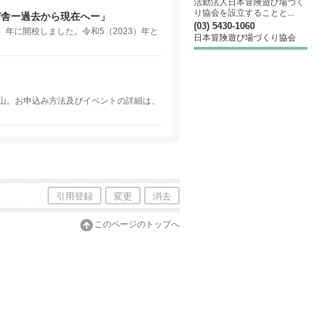
活動法人日本冒険遊び場づく
り協会を設立することと...
び舎ー過去から現在へー」
(03) 5430-1060
）年に開校しました。令和5（2023）年と
日本冒険遊び場づくり協会
山。お申込み方法及びイベントの詳細は、
引用登録
変更
消去
このページのトップへ