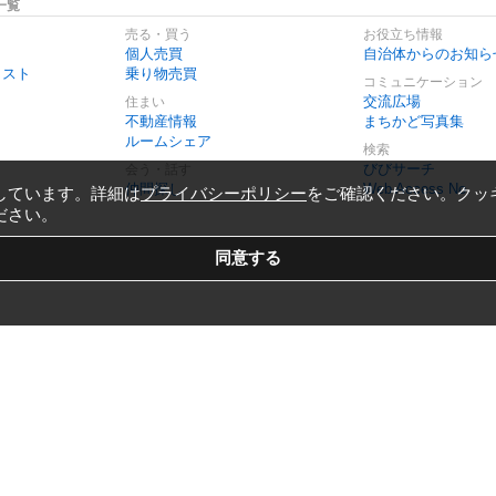
一覧
売る・買う
お役立ち情報
個人売買
自治体からのお知ら
リスト
乗り物売買
コミュニケーション
交流広場
住まい
不動産情報
まちかど写真集
ルームシェア
検索
びびサーチ
会う・話す
仲間探し
Web Access No.
しています。詳細は
プライバシーポリシー
をご確認ください。クッ
ださい。