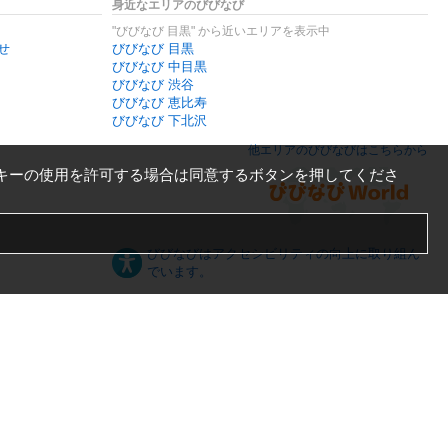
身近なエリアのびびなび
"びびなび 目黒" から近いエリアを表示中
せ
びびなび 目黒
びびなび 中目黒
びびなび 渋谷
びびなび 恵比寿
びびなび 下北沢
他エリアのびびなびはこちらから
キーの使用を許可する場合は同意するボタンを押してくださ
びびなびはアクセシビリティの向上に取り組ん
でいます。
日本語
English
español
ภาษาไทย
한국어
中文
PC版
スマートフォン版