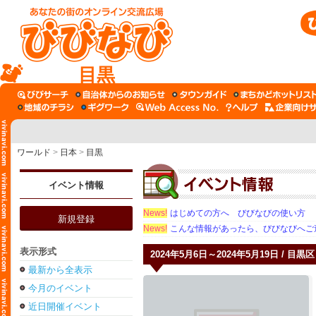
目黒
ワールド
>
日本
>
目黒
イベント情報
News!
はじめての方へ びびなびの使い方
新規登録
News!
こんな情報があったら、びびなびへご
表示形式
2024年5月6日～2024年5月19日 / 目黒区
最新から全表示
今月のイベント
近日開催イベント