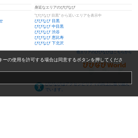
身近なエリアのびびなび
"びびなび 目黒" から近いエリアを表示中
せ
びびなび 目黒
びびなび 中目黒
びびなび 渋谷
びびなび 恵比寿
びびなび 下北沢
他エリアのびびなびはこちらから
キーの使用を許可する場合は同意するボタンを押してくださ
びびなびはアクセシビリティの向上に取り組ん
でいます。
日本語
English
español
ภาษาไทย
한국어
中文
PC版
スマートフォン版