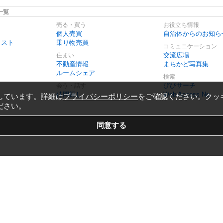
一覧
売る・買う
お役立ち情報
個人売買
自治体からのお知ら
リスト
乗り物売買
コミュニケーション
交流広場
住まい
不動産情報
まちかど写真集
ルームシェア
検索
びびサーチ
会う・話す
仲間探し
Web Access No.
しています。詳細は
プライバシーポリシー
をご確認ください。クッ
ださい。