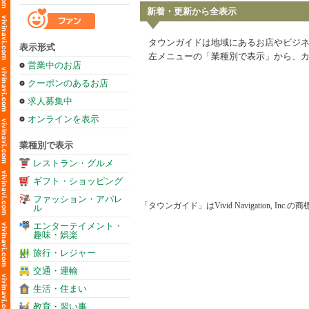
新着・更新から全表示
タウンガイドは地域にあるお店やビジ
表示形式
左メニューの「業種別で表示」から、
営業中のお店
クーポンのあるお店
求人募集中
オンラインを表示
業種別で表示
レストラン・グルメ
ギフト・ショッピング
ファッション・アパレ
「タウンガイド」はVivid Navigation, Inc.
ル
エンターテイメント・
趣味・娯楽
旅行・レジャー
交通・運輸
生活・住まい
教育・習い事