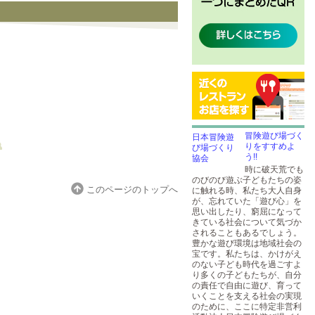
冒険遊び場づく
りをすすめよ
う!!
時に破天荒でも
のびのび遊ぶ子どもたちの姿
このページのトップへ
に触れる時、私たち大人自身
が、忘れていた「遊び心」を
思い出したり、窮屈になって
きている社会について気づか
されることもあるでしょう。
豊かな遊び環境は地域社会の
宝です。私たちは、かけがえ
のない子ども時代を過ごすよ
り多くの子どもたちが、自分
の責任で自由に遊び、育って
いくことを支える社会の実現
のために、ここに特定非営利