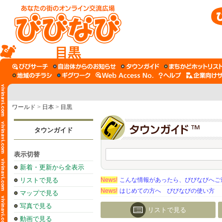
目黒
ワールド
>
日本
>
目黒
タウンガイド
表示切替
新着・更新から全表示
リストで見る
News!
こんな情報があったら、びびなびへご
News!
はじめての方へ びびなびの使い方
マップで見る
写真で見る
リストで見る
動画で見る