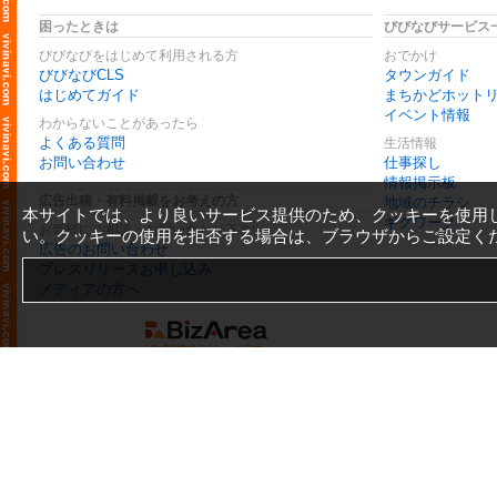
困ったときは
びびなびサービス
びびなびをはじめて利用される方
おでかけ
びびなびCLS
タウンガイド
はじめてガイド
まちかどホット
イベント情報
わからないことがあったら
よくある質問
生活情報
お問い合わせ
仕事探し
情報掲示板
広告出稿・有料掲載をお考えの方
地域のチラシ
本サイトでは、より良いサービス提供のため、クッキーを使用
ギグワーク
お気軽にご相談・お問い合わせ下さい
い。クッキーの使用を拒否する場合は、ブラウザからご設定く
広告のお問い合わせ
プレスリリースお申し込み
メディアの方へ