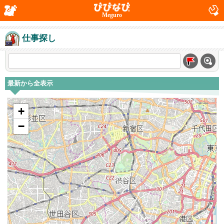
Meguro
仕事探し
最新から全表示
+
−