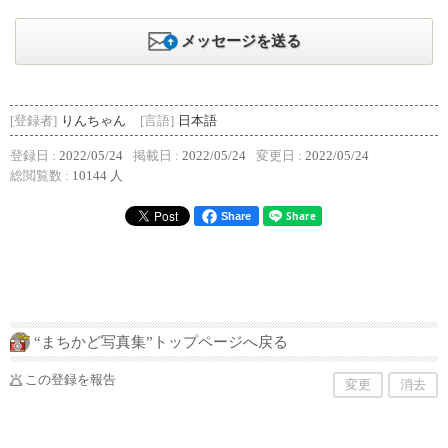
メッセージを送る
[登録者]
りんちゃん
[言語]
日本語
登録日 :
2022/05/24
掲載日 :
2022/05/24
変更日 :
2022/05/24
総閲覧数 :
10144 人
Share
“まちかど写真集”トップページへ戻る
この登録を報告
変更
消去