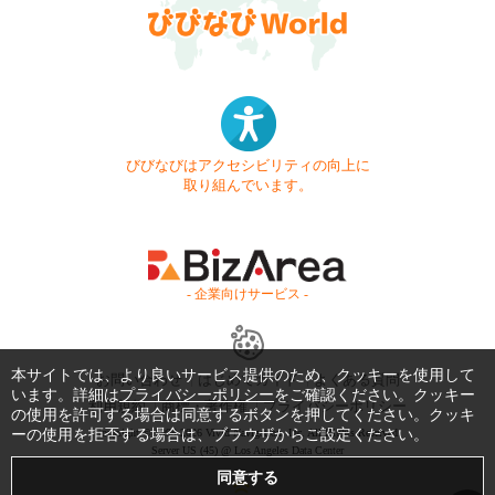
びびなびはアクセシビリティの向上に
取り組んでいます。
- 企業向けサービス -
本サイトでは、より良いサービス提供のため、クッキーを使用して
お問い合わせ
はじめてガイド
よくある質問
います。詳細は
プライバシーポリシー
をご確認ください。クッキー
利用規約
商標・著作権
プライバシーポリシー
の使用を許可する場合は同意するボタンを押してください。クッキ
Copyright © 1999-2026 Vivid Navigation, Inc. All Rights Reserved.
ーの使用を拒否する場合は、ブラウザからご設定ください。
Server US (45) @ Los Angeles Data Center