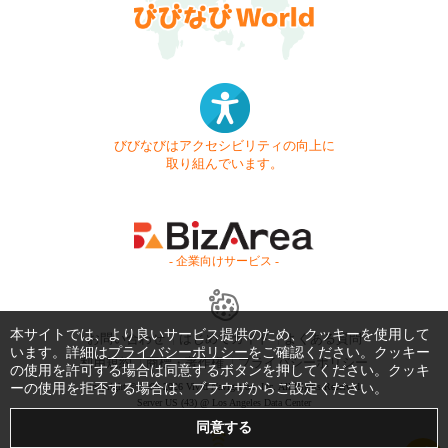
びびなびはアクセシビリティの向上に
取り組んでいます。
- 企業向けサービス -
本サイトでは、より良いサービス提供のため、クッキーを使用して
お問い合わせ
はじめてガイド
よくある質問
います。詳細は
プライバシーポリシー
をご確認ください。クッキー
利用規約
商標・著作権
プライバシーポリシー
の使用を許可する場合は同意するボタンを押してください。クッキ
ーの使用を拒否する場合は、ブラウザからご設定ください。
Copyright © 1999-2026 Vivid Navigation, Inc. All Rights Reserved.
Server US (43) @ Los Angeles Data Center