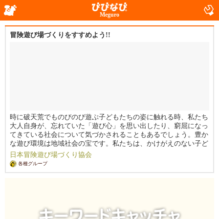
Meguro
冒険遊び場づくりをすすめよう!!
時に破天荒でものびのび遊ぶ子どもたちの姿に触れる時、私たち
大人自身が、忘れていた「遊び心」を思い出したり、窮屈になっ
てきている社会について気づかされることもあるでしょう。豊か
な遊び環境は地域社会の宝です。私たちは、かけがえのない子ど
も時代を過ごすより多くの子どもたちが、自分の責任で自由に遊
日本冒険遊び場づくり協会
び、育っていくことを支える社会の実現のために、ここに特定非
各種グループ
営利活動法人日本冒険遊び場づくり協会を設立することとしまし
た。