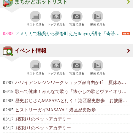
まちかどホットリスト
リストで見る
マップで見る
写真で見る
動画で見る
08/05
アメリカで極貧から夢を叶えたIkuyoが語る「奇跡の成功秘話」 (Shu Kaneko)
イベント情報
リストで見る
マップで見る
写真で見る
動画で見る
07/07
ハワイアンレジンワークショップ@自由が丘｜夏休み特別企画7/24
06/19
歌って健康！みんなで歌う「懐かしの歌とヴァイオリン・ミニコンサート」
02/05
歴史おじさんMASAYAと行く！港区歴史散歩 お披露目会
02/05
ヒストリーガイMASAYA！港区歴史散歩
03/17
1夜限りのペットアカデミー
03/17
1夜限りのペットアカデミー