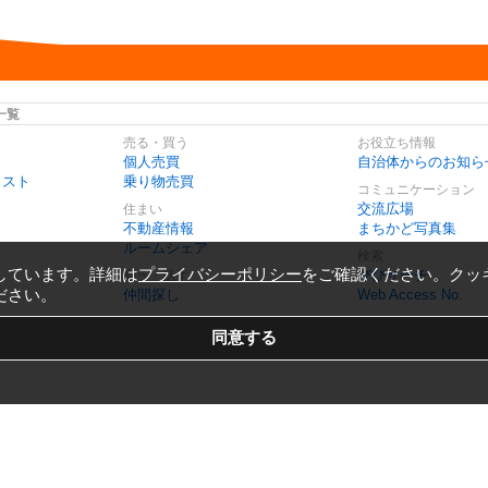
一覧
売る・買う
お役立ち情報
個人売買
自治体からのお知ら
リスト
乗り物売買
コミュニケーション
交流広場
住まい
不動産情報
まちかど写真集
ルームシェア
検索
しています。詳細は
プライバシーポリシー
をご確認ください。クッ
びびサーチ
会う・話す
ださい。
仲間探し
Web Access No.