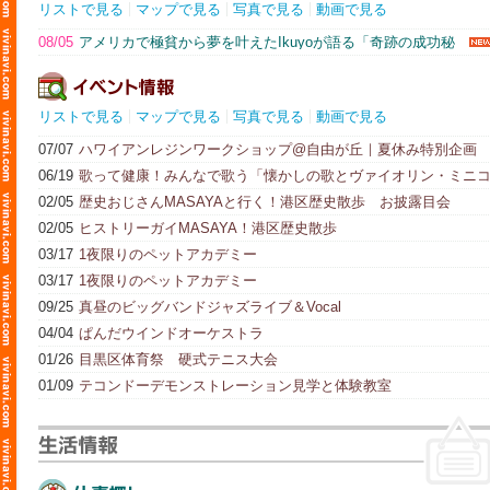
リストで見る
マップで見る
写真で見る
動画で見る
08/05
アメリカで極貧から夢を叶えたIkuyoが語る「奇跡の成功秘
話」 (Shu Kaneko)
リストで見る
マップで見る
写真で見る
動画で見る
07/07
ハワイアンレジンワークショップ@自由が丘｜夏休み特別企画
7/24
06/19
歌って健康！みんなで歌う「懐かしの歌とヴァイオリン・ミニ
ンサート」
02/05
歴史おじさんMASAYAと行く！港区歴史散歩 お披露目会
02/05
ヒストリーガイMASAYA！港区歴史散歩
03/17
1夜限りのペットアカデミー
03/17
1夜限りのペットアカデミー
09/25
真昼のビッグバンドジャズライブ＆Vocal
04/04
ぱんだウインドオーケストラ
01/26
目黒区体育祭 硬式テニス大会
01/09
テコンドーデモンストレーション見学と体験教室