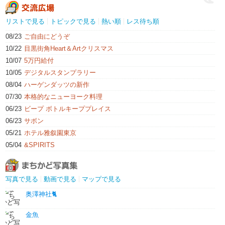
リストで見る
トピックで見る
熱い順
レス待ち順
08/23
ご自由にどうぞ
10/22
目黒街角Heart＆Artクリスマス
10/07
5万円給付
10/05
デジタルスタンプラリー
08/04
ハーゲンダッツの新作
07/30
本格的なニューヨーク料理
06/23
ビープ ボトルキーププレイス
06/23
サボン
05/21
ホテル雅叙園東京
05/04
&SPIRITS
写真で見る
動画で見る
マップで見る
奥澤神社🐈
金魚