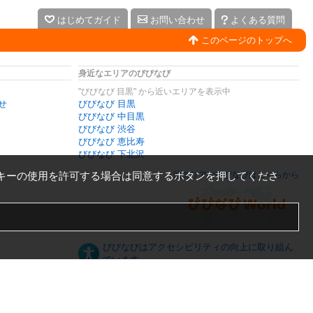
はじめてガイド
お問い合わせ
よくある質問
このページのトップへ
身近なエリアのびびなび
"びびなび 目黒" から近いエリアを表示中
せ
びびなび 目黒
びびなび 中目黒
びびなび 渋谷
びびなび 恵比寿
びびなび 下北沢
キーの使用を許可する場合は同意するボタンを押してくださ
他エリアのびびなびはこちらから
びびなびはアクセシビリティの向上に取り組ん
でいます。
日本語
English
español