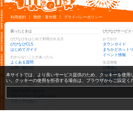
利用規約
商標・著作権
プライバシーポリシー
困ったときは
びびなびサービス
びびなびをはじめて利用される方
おでかけ
びびなびCLS
タウンガイド
はじめてガイド
まちかどホット
イベント情報
わからないことがあったら
よくある質問
生活情報
お問い合わせ
仕事探し
情報掲示板
本サイトでは、より良いサービス提供のため、クッキーを使用
広告出稿・有料掲載をお考えの方
地域のチラシ
い。クッキーの使用を拒否する場合は、ブラウザからご設定く
ギグワーク
お気軽にご相談・お問い合わせ下さい
広告のお問い合わせ
プレスリリースお申し込み
メディアの方へ